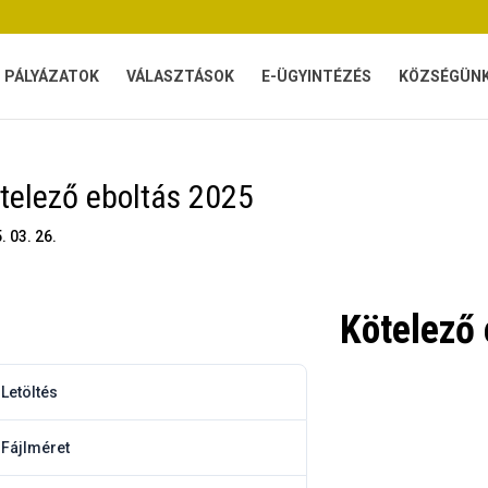
PÁLYÁZATOK
VÁLASZTÁSOK
E-ÜGYINTÉZÉS
KÖZSÉGÜN
telező eboltás 2025
. 03. 26.
Kötelező
töltés
Letöltés
3
Fájlméret
51.63 KB