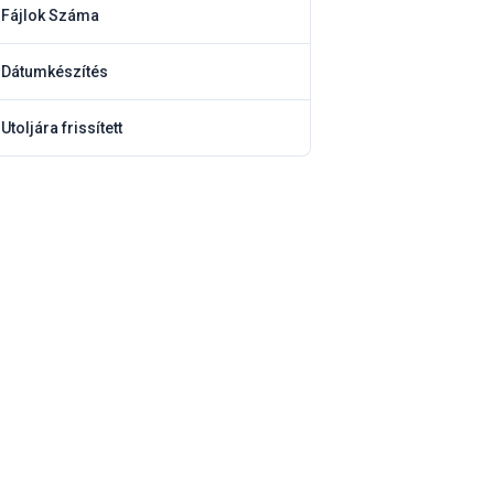
Fájlok Száma
1
Dátumkészítés
2025-03-26
Utoljára frissített
2025-03-26