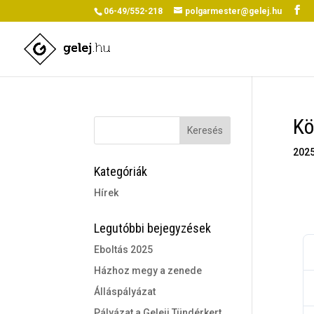
06-49/552-218
polgarmester@gelej.hu
Kö
2025
Kategóriák
Hírek
Le
Legutóbbi bejegyzések
Eboltás 2025
Házhoz megy a zenede
Álláspályázat
Pályázat a Geleji Tündérkert