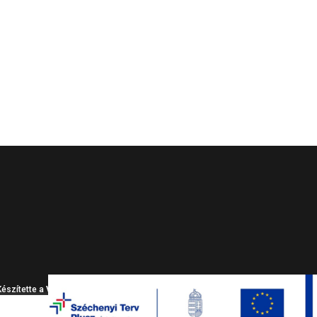
Készítette a
VIACOM Informatikai Kft
.