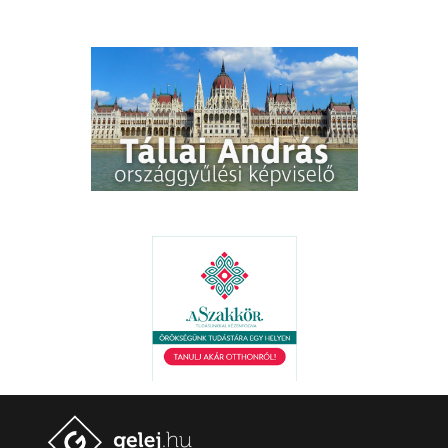
. .
. .