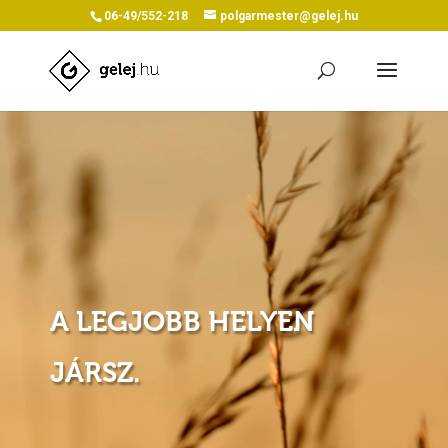
06-49/552-218
polgarmester@gelej.hu
Videólejátszó
A LEGJOBB HELYEN
JÁRSZ.