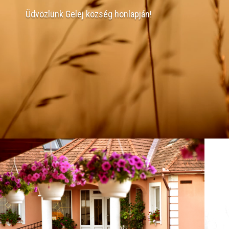
Üdvözlünk Gelej község honlapján!