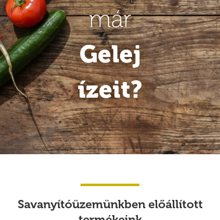
már
Gelej
ízeit?
Savanyítóüzemünkben
előállított
termékeink