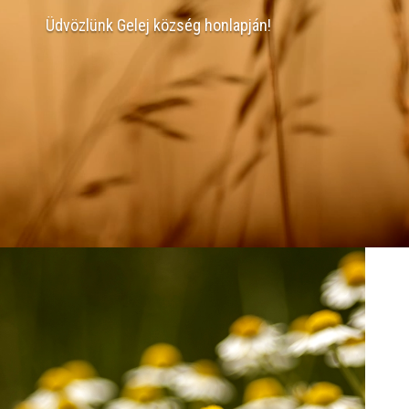
Üdvözlünk Gelej község honlapján!