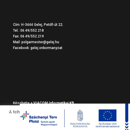
Cím: H-3444 Gelej, Petőfi út 22.
Tel.: 06 49/552 218
Fax: 06 49/552 219
Mail: polgarmester@gelej.hu
Facebook:
gelej.onkormanyzat
Készítette a
VIACOM Informatikai Kft
.
A felhasználói élmény javítása érdekében oldalunk sütiket
használ.
Olvass erről!
Elfogadom