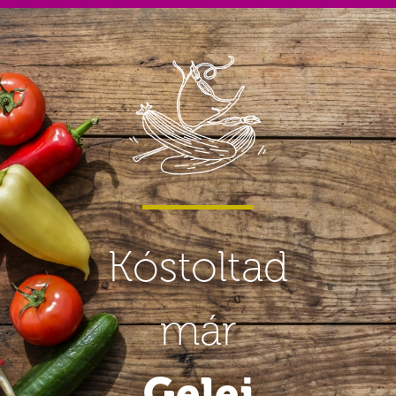
Kóstoltad
már
Gelej