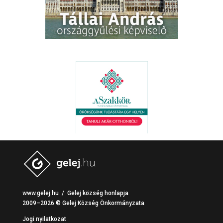
. .
. .
www.gelej.hu / Gelej község honlapja
2009–2026 © Gelej Község Önkormányzata
Jogi nyilatkozat