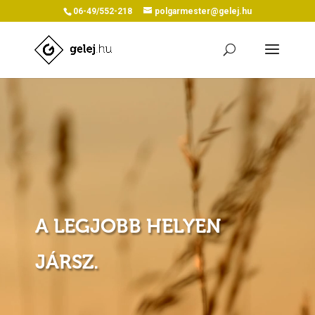
06-49/552-218
polgarmester@gelej.hu
Videólejátszó
A LEGJOBB HELYEN
JÁRSZ.